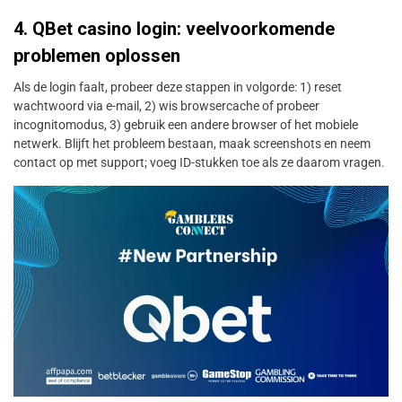
4. QBet casino login: veelvoorkomende
problemen oplossen
Als de login faalt, probeer deze stappen in volgorde: 1) reset
wachtwoord via e-mail, 2) wis browsercache of probeer
incognitomodus, 3) gebruik een andere browser of het mobiele
netwerk. Blijft het probleem bestaan, maak screenshots en neem
contact op met support; voeg ID-stukken toe als ze daarom vragen.