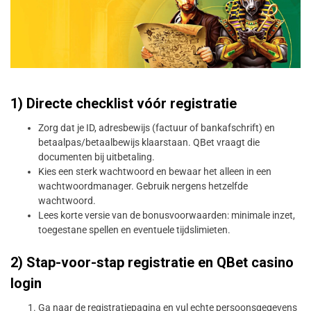
1) Directe checklist vóór registratie
Zorg dat je ID, adresbewijs (factuur of bankafschrift) en
betaalpas/betaalbewijs klaarstaan. QBet vraagt die
documenten bij uitbetaling.
Kies een sterk wachtwoord en bewaar het alleen in een
wachtwoordmanager. Gebruik nergens hetzelfde
wachtwoord.
Lees korte versie van de bonusvoorwaarden: minimale inzet,
toegestane spellen en eventuele tijdslimieten.
2) Stap-voor-stap registratie en QBet casino
login
Ga naar de registratiepagina en vul echte persoonsgegevens