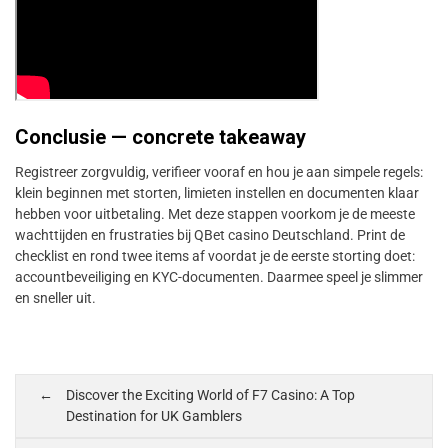
Conclusie — concrete takeaway
Registreer zorgvuldig, verifieer vooraf en hou je aan simpele regels:
klein beginnen met storten, limieten instellen en documenten klaar
hebben voor uitbetaling. Met deze stappen voorkom je de meeste
wachttijden en frustraties bij QBet casino Deutschland. Print de
checklist en rond twee items af voordat je de eerste storting doet:
accountbeveiliging en KYC-documenten. Daarmee speel je slimmer
en sneller uit.
Discover the Exciting World of F7 Casino: A Top
Destination for UK Gamblers