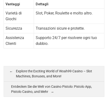
Vantaggi
Dettagli
Varietà di
Slot, Poker, Roulette e molto altro.
Giochi
Sicurezza
Transazioni sicure e protette.
Assistenza
Supporto 24/7 per risolvere ogni tuo
Clienti
dubbio.
Explore the Exciting World of Woah99 Casino – Slot
Machines, Bonuses, and More!
Entdecken Sie die Welt von Casino Pistolo: Pistolo App,
Pistolo Casino, und Mehr