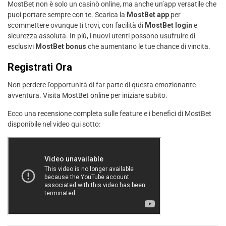
MostBet non è solo un casinò online, ma anche un’app versatile che
puoi portare sempre con te. Scarica la
MostBet app
per
scommettere ovunque ti trovi, con facilità di
MostBet login
e
sicurezza assoluta. In più, i nuovi utenti possono usufruire di
esclusivi
MostBet bonus
che aumentano le tue chance di vincita.
Registrati Ora
Non perdere l’opportunità di far parte di questa emozionante
avventura. Visita
MostBet online
per iniziare subito.
Ecco una recensione completa sulle feature e i benefici di MostBet
disponibile nel video qui sotto: