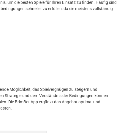
s, um die besten Spiele für Ihren Einsatz zu finden. Häufig sind
dingungen schneller zu erfüllen, da sie meistens vollständig
ende Möglichkeit, das Spielvergnügen zu steigern und
igen Strategie und dem Verständnis der Bedingungen können
len. Die BdmBet App ergänzt das Angebot optimal und
iasten.