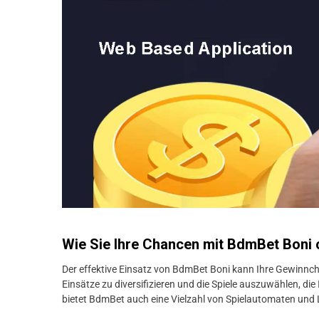
Wie Sie Ihre Chancen mit BdmBet Boni 
Der effektive Einsatz von BdmBet Boni kann Ihre Gewinnchan
Einsätze zu diversifizieren und die Spiele auszuwählen, di
bietet BdmBet auch eine Vielzahl von Spielautomaten und L