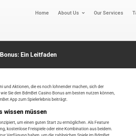
Home
About Us
Our Services
T
Bonus: Ein Leitfaden
oni und Aktionen, die es noch lohnender machen, sich der
e, wie Sie den BdmBet Casino Bonus am besten nutzen können,
Bet App zum Spielerlebnis beiträgt.
s wissen müssen
nzipiert, um einen guten Start zu ermöglichen. Als Feature
ung, kostenlose Freispiele oder eine Kombination aus beidem.
n zur Verfügung haben, um die zahlreichen Spiele im BdmBet