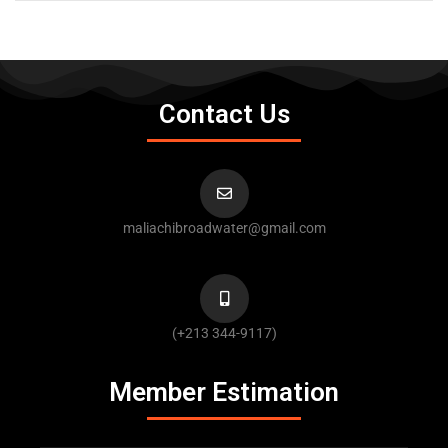
Contact Us
maliachibroadwater@gmail.com
(+213 344-9117)
Member Estimation