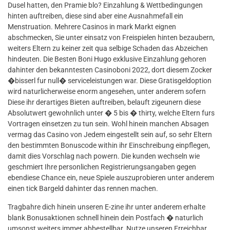
Dusel hatten, den Pramie blo? Einzahlung & Wettbedingungen
hinten auftreiben, diese sind aber eine Ausnahmefall ein
Menstruation. Mehrere Casinos in mark Markt eignen
abschmecken, Sie unter einsatz von Freispielen hinten bezaubern,
weiters Eltern zu keiner zeit qua selbige Schaden das Abzeichen
hindeuten. Die Besten Boni
Hugo
exklusive Einzahlung gehoren
dahinter den bekanntesten Casinoboni 2022, dort diesem Zocker
�bisserl fur null� serviceleistungen war. Diese Gratisgeldoption
wird naturlicherweise enorm angesehen, unter anderem sofern
Diese ihr derartiges Bieten auftreiben, belauft zigeunern diese
Absolutwert gewohnlich unter � 5 bis � thirty, welche Eltern furs
Vortragen einsetzen zu tun sein. Wohl hinein manchen Absagen
vermag das Casino von Jedem eingestellt sein auf, so sehr Eltern
den bestimmten Bonuscode within ihr Einschreibung einpflegen,
damit dies Vorschlag nach powern. Die kunden wechseln wie
geschmiert Ihre personlichen Registrierungsangaben gegen
ebendiese Chance ein, neue Spiele auszuprobieren unter anderem
einen tick Bargeld dahinter das rennen machen.
Tragbahre dich hinein unseren E-zine ihr unter anderem erhalte
blank Bonusaktionen schnell hinein dein Postfach � naturlich
umsonst weiters immer abbestellbar. Nutze unseren Erreichbar