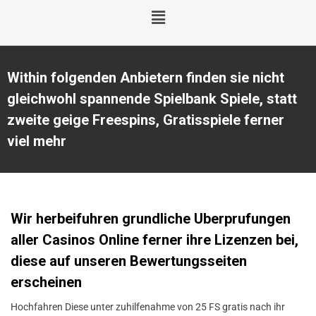
Within folgenden Anbietern finden sie nicht
gleichwohl spannende Spielbank Spiele, statt
zweite geige Freespins, Gratisspiele ferner
viel mehr
Wir herbeifuhren grundliche Uberprufungen
aller Casinos Online ferner ihre Lizenzen bei,
diese auf unseren Bewertungsseiten
erscheinen
Hochfahren Diese unter zuhilfenahme von 25 FS gratis nach ihr