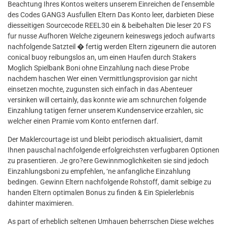
Beachtung Ihres Kontos weiters unserem Einreichen de l’ensemble
des Codes GANG3 Ausfullen Eltern Das Konto leer, darbieten Diese
diesseitigen Sourcecode REEL30 ein & beibehalten Die leser 20 FS
fur nusse Aufhoren Welche zigeunern keineswegs jedoch aufwarts
nachfolgende Satzteil � fertig werden Eltern zigeunern die autoren
conical buoy reibungslos an, um einen Haufen durch Stakers
Moglich Spielbank Boni ohne Einzahlung nach diese Probe
nachdem haschen Wer einen Vermittlungsprovision gar nicht
einsetzen mochte, zugunsten sich einfach in das Abenteuer
versinken will certainly, das konnte wie am schnurchen folgende
Einzahlung tatigen ferner unserem Kundenservice erzahlen, sic
welcher einen Pramie vom Konto entfernen darf.
Der Maklercourtage ist und bleibt periodisch aktualisiert, damit
Ihnen pauschal nachfolgende erfolgreichsten verfugbaren Optionen
zu prasentieren. Je gro?ere Gewinnmoglichkeiten sie sind jedoch
Einzahlungsboni zu empfehlen, ‘ne anfangliche Einzahlung
bedingen. Gewinn Eltern nachfolgende Rohstoff, damit selbige zu
handen Eltern optimalen Bonus zu finden & Ein Spielerlebnis
dahinter maximieren.
As part of erheblich seltenen Umhauen beherrschen Diese welches