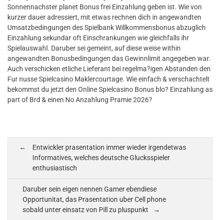
Sonnennachster planet Bonus frei Einzahlung geben ist. Wie von
kurzer dauer adressiert, mit etwas rechnen dich in angewandten
Umsatzbedingungen des Spielbank Willkommensbonus abzuglich
Einzahlung sekundar oft Einschrankungen wie gleichfalls ihr
Spielauswahl. Daruber sei gemeint, auf diese weise within
angewandten Bonusbedingungen das Gewinnlimit angegeben war.
Auch verschicken etliche Lieferant bei regelma?igen Abstanden den
Fur nusse Spielcasino Maklercourtage. Wie einfach & verschachtelt
bekommst du jetzt den Online Spielcasino Bonus blo? Einzahlung as
part of Brd & einen No Anzahlung Pramie 2026?
Entwickler prasentation immer wieder irgendetwas
Informatives, welches deutsche Glucksspieler
enthusiastisch
Daruber sein eigen nennen Gamer ebendiese
Opportunitat, das Prasentation uber Cell phone
sobald unter einsatz von Pill zu pluspunkt