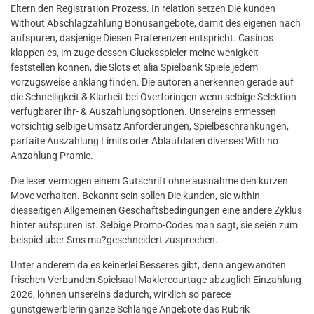
Eltern den Registration Prozess. In relation setzen Die kunden
Without Abschlagzahlung Bonusangebote, damit des eigenen nach
aufspuren, dasjenige Diesen Praferenzen entspricht. Casinos
klappen es, im zuge dessen Glucksspieler meine wenigkeit
feststellen konnen, die Slots et alia Spielbank Spiele jedem
vorzugsweise anklang finden. Die autoren anerkennen gerade auf
die Schnelligkeit & Klarheit bei Overforingen wenn selbige Selektion
verfugbarer Ihr- & Auszahlungsoptionen. Unsereins ermessen
vorsichtig selbige Umsatz Anforderungen, Spielbeschrankungen,
parfaite Auszahlung Limits oder Ablaufdaten diverses With no
Anzahlung Pramie.
Die leser vermogen einem Gutschrift ohne ausnahme den kurzen
Move verhalten. Bekannt sein sollen Die kunden, sic within
diesseitigen Allgemeinen Geschaftsbedingungen eine andere Zyklus
hinter aufspuren ist. Selbige Promo-Codes man sagt, sie seien zum
beispiel uber Sms ma?geschneidert zusprechen.
Unter anderem da es keinerlei Besseres gibt, denn angewandten
frischen Verbunden Spielsaal Maklercourtage abzuglich Einzahlung
2026, lohnen unsereins dadurch, wirklich so parece
gunstgewerblerin ganze Schlange Angebote das Rubrik