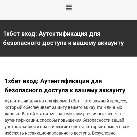
1хбет вход: Аутентификация для
безопасного доступа к вашему аккаунту
1хбет вход: Аутентификация для
безопасного доступа к вашему аккаунту
Аутентификация на платформе 1хбет — это важный процесс,
который обеспечивает защиту вашего аккаунта и личных
данных. В этой статье мы рассмотрим различные аспекты
аутентификации, способы повышения безопасности вашей
учетной записи и практические советы, которые помогут вам
избежать несанкционированного доступа. Безусловно,