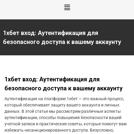
1хбет вход: Аутентификация для
безопасного доступа к вашему аккаунту
1хбет вход: Аутентификация для
безопасного доступа к вашему аккаунту
Аутентификация на платформе 1хбет — это важный процесс,
который обеспечивает защиту вашего аккаунта и личных
данных. В этой статье мы рассмотрим различные аспекты
аутентификации, способы повышения безопасности вашей
учетной записи и практические советы, которые помогут вам
избежать несанкционированного доступа. Безусловно,