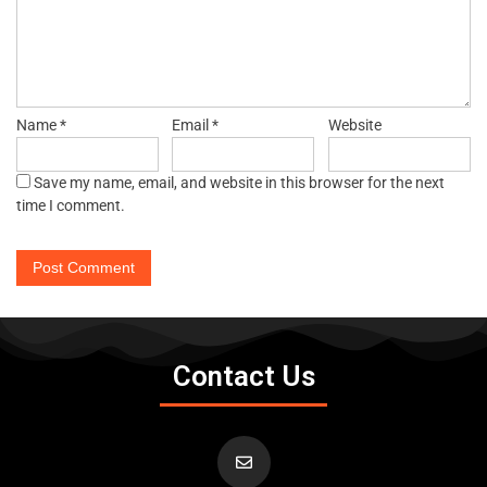
Name
*
Email
*
Website
Save my name, email, and website in this browser for the next
time I comment.
Contact Us