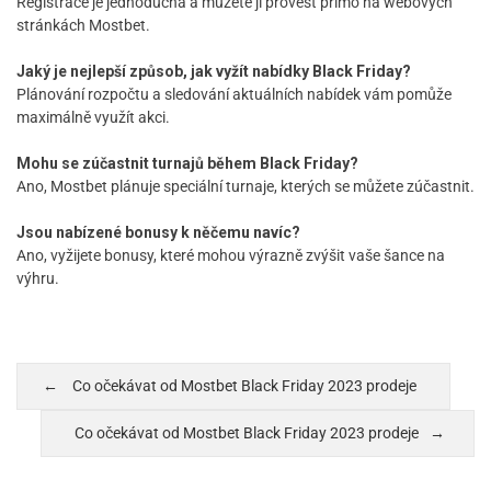
Registrace je jednoduchá a můžete ji provést přímo na webových
stránkách Mostbet.
Jaký je nejlepší způsob, jak vyžít nabídky Black Friday?
Plánování rozpočtu a sledování aktuálních nabídek vám pomůže
maximálně využít akci.
Mohu se zúčastnit turnajů během Black Friday?
Ano, Mostbet plánuje speciální turnaje, kterých se můžete zúčastnit.
Jsou nabízené bonusy k něčemu navíc?
Ano, vyžijete bonusy, které mohou výrazně zvýšit vaše šance na
výhru.
Co očekávat od Mostbet Black Friday 2023 prodeje
Co očekávat od Mostbet Black Friday 2023 prodeje