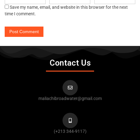
Save my name, email, and website in this browser for the next
time I comment.
Contact Us
maliachibroadwater@gmail.com
(+213 344-9117)