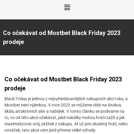
Co očekávat od Mostbet Black Friday 2023
prodeje
Co očekávat od Mostbet Black Friday 2023
prodeje
Black Friday je jednou z nejvyhledávanějších nákupních akcí roku, a
Mostbet není výjimkou. V roce 2023 se můžeme těšit na širokou
škálu atraktivních slev a nabídek. V tomto článku se podíváme na
to, co od této akce očekávat, jaké nabídky mohou hráči zažít a jak
maximalizovat svůj zážitek z nákupu. Ať už jste zkušený hráč, nebo
nováček, tato akce vám jistě přinese velké výhody.