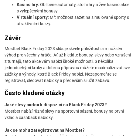
Kasino hry:
Oblíbené automaty, stolní hry a živé kasino akce
s vylepšenými bonusy.
Virtuální sporty:
Mít možnost sázet na simulované sporty s
atraktivními kurzy.
Závěr
Mostbet Black Friday 2023 slibuje skvělé příležitosti a množství
výhod pro všechny hráče. Ať už hledáte bonusy, slevy nebo vzrušení
z turnajů, tato akce vám nabízí široké možnosti. S několika
jednoduchými kroky a dobrou přípravou můžete maximalizovat své
zážitky a výhody, které Black Friday nabízí. Nezapomeňte se
registrovat, sledovat nabídky a především si užít zábavu.
Často kladené otázky
Jaké slevy budou k dispozici na Black Friday 2023?
Mostbet nabízí různé slevy na sportovní sázení, bonusy na první
vklad a cashback nabídky.
Jak se mohu zaregistrovat na Mostbet?