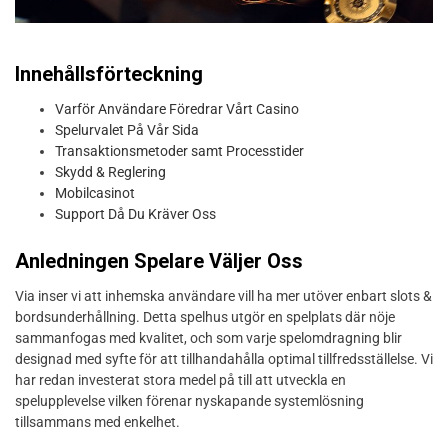
Innehållsförteckning
Varför Användare Föredrar Vårt Casino
Spelurvalet På Vår Sida
Transaktionsmetoder samt Processtider
Skydd & Reglering
Mobilcasinot
Support Då Du Kräver Oss
Anledningen Spelare Väljer Oss
Via inser vi att inhemska användare vill ha mer utöver enbart slots &
bordsunderhållning. Detta spelhus utgör en spelplats där nöje
sammanfogas med kvalitet, och som varje spelomdragning blir
designad med syfte för att tillhandahålla optimal tillfredsställelse. Vi
har redan investerat stora medel på till att utveckla en
spelupplevelse vilken förenar nyskapande systemlösning
tillsammans med enkelhet.