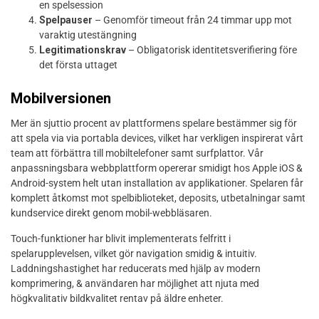
en spelsession
Spelpauser
– Genomför timeout från 24 timmar upp mot
varaktig utestängning
Legitimationskrav
– Obligatorisk identitetsverifiering före
det första uttaget
Mobilversionen
Mer än sjuttio procent av plattformens spelare bestämmer sig för
att spela via via portabla devices, vilket har verkligen inspirerat vårt
team att förbättra till mobiltelefoner samt surfplattor. Vår
anpassningsbara webbplattform opererar smidigt hos Apple iOS &
Android-system helt utan installation av applikationer. Spelaren får
komplett åtkomst mot spelbiblioteket, deposits, utbetalningar samt
kundservice direkt genom mobil-webbläsaren.
Touch-funktioner har blivit implementerats felfritt i
spelarupplevelsen, vilket gör navigation smidig & intuitiv.
Laddningshastighet har reducerats med hjälp av modern
komprimering, & användaren har möjlighet att njuta med
högkvalitativ bildkvalitet rentav på äldre enheter.