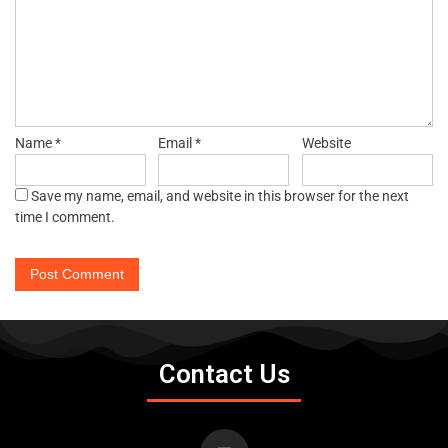
Name
*
Email
*
Website
Save my name, email, and website in this browser for the next
time I comment.
Contact Us