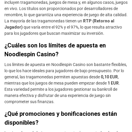
incluyen tragamonedas, juegos de mesa y, en algunos casos, juegos
en vivo. Los títulos son proporcionados por desarrolladores de
renombre, lo que garantiza una experiencia de juego de alta calidad.
La mayoría de las tragamonedas tienen un
RTP (Retorno al
Jugador)
que varía entre el 92% y el 97%, lo que resulta atractivo
para los jugadores que buscan maximizar su inversión.
¿Cuáles son los límites de apuesta en
Noodlespin Casino?
Los límites de apuesta en Noodlespin Casino son bastante flexibles,
lo que los hace ideales para jugadores de bajo presupuesto. Por lo
general, las tragamonedas permiten apuestas desde
0,10 EUR
,
mientras que los juegos de mesa pueden empezar desde
1 EUR
.
Esta variedad permite a los jugadores gestionar su bankroll de
manera efectiva y disfrutar de una experiencia de juego sin
comprometer sus finanzas.
¿Qué promociones y bonificaciones están
disponibles?