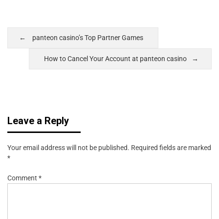
panteon casino’s Top Partner Games
How to Cancel Your Account at panteon casino
Leave a Reply
Your email address will not be published.
Required fields are marked
*
Comment
*