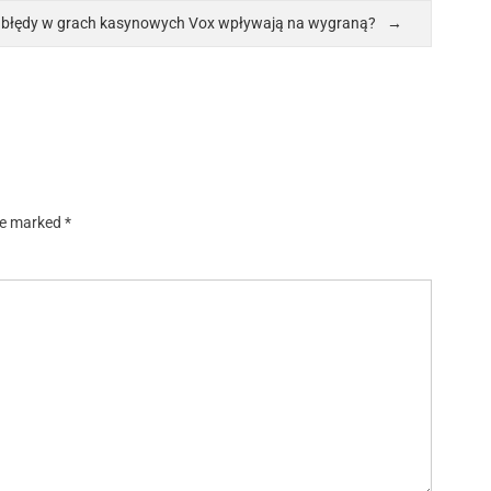
 błędy w grach kasynowych Vox wpływają na wygraną?
are marked
*