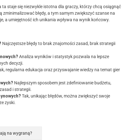
ta staje się niezwykle istotna dla graczy, którzy chcą osiągnąć
ogą zminimalizować błędy, a tym samym zwiększyć szanse na
je, a umiejętność ich unikania wpływa na wynik końcowy.
?
Najczęstsze błędy to brak znajomości zasad, brak strategii
synowych?
Analiza wyników i statystyk pozwala na lepsze
ych decyzji.
k, regularna edukacja oraz przyswajanie wiedzy na temat gier
owych?
Najlepszym sposobem jest zdefiniowanie budżetu,
asad i strategii.
asynowych?
Tak, unikając błędów, można zwiększyć swoje
e zyski.
ają na wygraną?