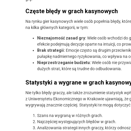
Częste błędy w grach kasynowych
Na rynku gier kasynowych wiele osób popełnia błędy, które
na kilka głównych kategorii, w tym:
Nieznajomość zasad gry:
Wiele osób wchodzi do g
efekcie podejmują decyzje oparte na intuicji, co pro
Brak strategii:
Emocje często są drugim przeciwnik
pułapkę nadmiernego ryzykowania, co wpływa na og
Nieprzestrzeganie budżetu:
Wiele osób nie przyw
dużych strat, które są trudne do odbudowania.
Statystyki a wygrane w grach kasynow
Nie tylko błędy graczy, ale także zrozumienie statystyk 
z Uniwersytetu Ekonomicznego w Krakowie ujawniają, że grac
wygrywają znacznie częściej. Statystyki te mogą dotyczyć
Szans na wygraną w różnych grach.
Najczęściej występujących błędów w grach.
Analizowania strategii innych graczy, którzy odnos