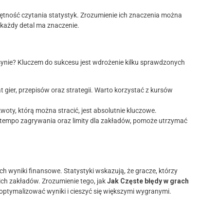
ejętność czytania statystyk. Zrozumienie ich znaczenia można
każdy detal ma znaczenie.
nie? Kluczem do sukcesu jest wdrożenie kilku sprawdzonych
gier, przepisów oraz strategii. Warto korzystać z kursów
oty, którą można stracić, jest absolutnie kluczowe.
 tempo zagrywania oraz limity dla zakładów, pomoże utrzymać
h wyniki finansowe. Statystyki wskazują, że gracze, którzy
ich zakładów. Zrozumienie tego, jak
Jak Częste błędy w grach
 optymalizować wyniki i cieszyć się większymi wygranymi.