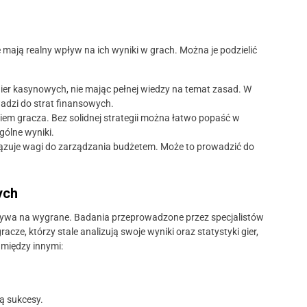
 mają realny wpływ na ich wyniki w grach. Można je podzielić
ier kasynowych, nie mając pełnej wiedzy na temat zasad. W
wadzi do strat finansowych.
iem gracza. Bez solidnej strategii można łatwo popaść w
ólne wyniki.
iązuje wagi do zarządzania budżetem. Może to prowadzić do
ych
wpływa na wygrane. Badania przeprowadzone przez specjalistów
ze, którzy stale analizują swoje wyniki oraz statystyki gier,
 między innymi:
zą sukcesy.