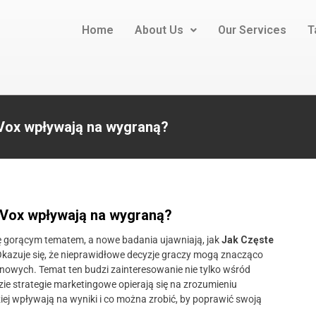
Home
About Us
Our Services
T
Vox wpływają na wygraną?
 Vox wpływają na wygraną?
ę gorącym tematem, a nowe badania ujawniają, jak
Jak Częste
kazuje się, że nieprawidłowe decyzje graczy mogą znacząco
nowych. Temat ten budzi zainteresowanie nie tylko wśród
zie strategie marketingowe opierają się na zrozumieniu
ziej wpływają na wyniki i co można zrobić, by poprawić swoją