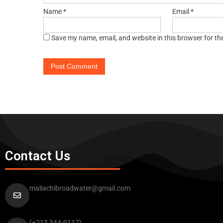
Name
*
Email
*
Save my name, email, and website in this browser for th
Contact Us
maliachibroadwater@gmail.com
(+213 344-9117)