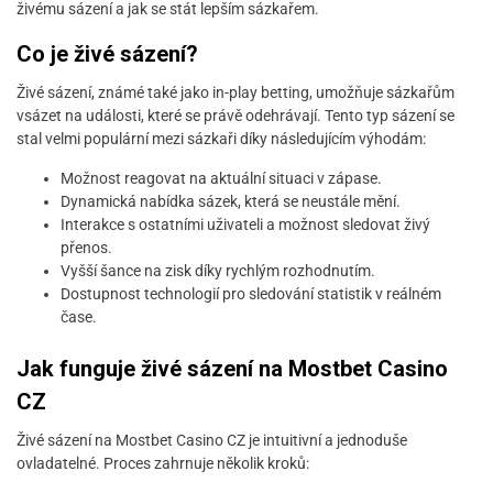
živému sázení a jak se stát lepším sázkařem.
Co je živé sázení?
Živé sázení, známé také jako in-play betting, umožňuje sázkařům
vsázet na události, které se právě odehrávají. Tento typ sázení se
stal velmi populární mezi sázkaři díky následujícím výhodám:
Možnost reagovat na aktuální situaci v zápase.
Dynamická nabídka sázek, která se neustále mění.
Interakce s ostatními uživateli a možnost sledovat živý
přenos.
Vyšší šance na zisk díky rychlým rozhodnutím.
Dostupnost technologií pro sledování statistik v reálném
čase.
Jak funguje živé sázení na Mostbet Casino
CZ
Živé sázení na Mostbet Casino CZ je intuitivní a jednoduše
ovladatelné. Proces zahrnuje několik kroků: