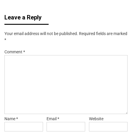
Leave a Reply
Your email address will not be published.
Required fields are marked
*
Comment
*
Name
*
Email
*
Website