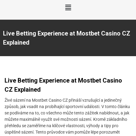
Live Betting Experience at Mostbet Casino CZ
Explained
Live Betting Experience at Mostbet Casino
CZ Explained
Živé sázení na Mostbet Casino CZ přináší vzrušující a jedinečný
způsob, jak vsadit na probíhající sportovní události. V tomto článku
se podíváme na to, co všechno může tento zážitek nabídnout, a jak
můžete maximálně využít své možnosti sázení. Kromě základního
přehledu se zaměříme na klíčové vlastnosti, výhody a tipy pro
úspěšné sázení. Tento průvodce vám pomůže lépe porozumět