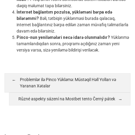
dəqiq məlumat tapa bilərsiniz.
İnternet bağlantım pozulsa, yükləməni bərpa edə
bilərəmmi?
Bəli, tətbiqin yüklənməsi burada qalacaq,
internet bağlantınız bərpa edilən zaman müvafiq təlimatlarla
davam edə bilərsiniz.
Pinco-nun yeniləmələri necə idarə olunmalıdır?
Yüklənmə
tamamlandıqdan sonra, proqramı açdığınız zaman yeni
versiya varsa, sizə yeniləmə bildirişi veriləcək.
Problemlər ilə Pinco Yükləmə: Müstəqil Həll Yolları və
Yaranan Xətalar
Různé aspekty sázení na Mostbet tento Černý pátek