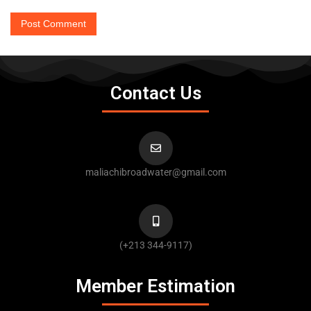
Contact Us
maliachibroadwater@gmail.com
(+213 344-9117)
Member Estimation