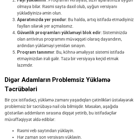
Fayl yüklənmir
: Proqramın versiyası, sizin aparatınıza uyğun
olmaya bilər. Rəsmi sayta daxil olub, uyğun versiyanı
yüklədiyinizə əmin olun.
Aparatınızda yer yoxdur
: Bu halda, artıq istifadə etmədiyiniz
faylları silərək yer açmalısınız.
Güvənlik proqramları yükləməyi blok edir
: Sisteminizdə
olan antivirus proqramını müvəqqəti olaraq dayandırın,
ardından yükləməyi yenidən sınayın.
Proqram tanınmır
: Bu, köhnə əməliyyat sistemi istifadə
etməyinizdən irəli gəlir. Təzə bir versiyaya keçid etmək
lazımdır.
Digər Adamların Problemsiz Yükləmə
Təcrübələri
Bir çox istifadəçi, yükləmə zamanı yaşadıqları çətinlikləri üstələyərək
problemsiz bir təcrübəyə nail ola bilmişdir. Məsələn, aşağıda
göstərilən addımların sırasına diqqət yetirib, bu istifadəçilər
müvəffəqiyyət əldə ediblər:
Rəsmi veb saytından yükləyin.
Hər zaman son versiyanı yükləyin.