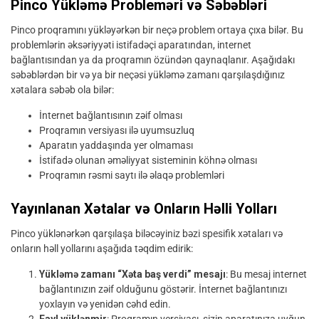
Pinco Yükləmə Probleməri və Səbəbləri
Pinco proqramını yükləyərkən bir neçə problem ortaya çıxa bilər. Bu
problemlərin əksəriyyəti istifadəçi aparatından, internet
bağlantısından ya da proqramın özündən qaynaqlanır. Aşağıdakı
səbəblərdən bir və ya bir neçəsi yükləmə zamanı qarşılaşdığınız
xətalara səbəb ola bilər:
İnternet bağlantısının zəif olması
Proqramın versiyası ilə uyumsuzluq
Aparatın yaddaşında yer olmaması
İstifadə olunan əməliyyat sisteminin köhnə olması
Proqramın rəsmi saytı ilə əlaqə problemləri
Yayınlanan Xətalar və Onların Həlli Yolları
Pinco yüklənərkən qarşılaşa biləcəyiniz bəzi spesifik xətaları və
onların həll yollarını aşağıda təqdim edirik:
Yükləmə zamanı “Xəta baş verdi” mesajı
: Bu mesaj internet
bağlantınızın zəif olduğunu göstərir. İnternet bağlantınızı
yoxlayın və yenidən cəhd edin.