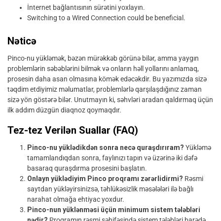
İnternet bağlantısının sürətini yoxlayın.
Switching to a Wired Connection could be beneficial.
Nəticə
Pinco-nu yükləmək, bəzən mürəkkəb görünə bilər, amma yaygın
problemlərin səbəblərini bilmək və onların həll yollarını anlamaq,
prosesin daha asan olmasına kömək edəcəkdir. Bu yazımızda sizə
təqdim etdiyimiz məlumatlar, problemlərlə qarşılaşdığınız zaman
sizə yön göstərə bilər. Unutmayın ki, səhvləri aradan qaldırmaq üçün
ilk addım düzgün diaqnoz qoymaqdır.
Tez-tez Verilən Suallar (FAQ)
Pinco-nu yüklədikdən sonra necə quraşdırıram?
Yükləmə
tamamlandıqdan sonra, faylınızı tapın və üzərinə iki dəfə
basaraq quraşdırma prosesini başlatın.
Onlayn yüklədiyim Pinco proqramı zərərlidirmi?
Rəsmi
saytdan yükləyirsinizsə, təhlükəsizlik məsələləri ilə bağlı
narahat olmağa ehtiyac yoxdur.
Pinco-nun yüklənməsi üçün minimum sistem tələbləri
nədir?
Proqramın rəsmi səhifəsində sistem tələbləri barədə