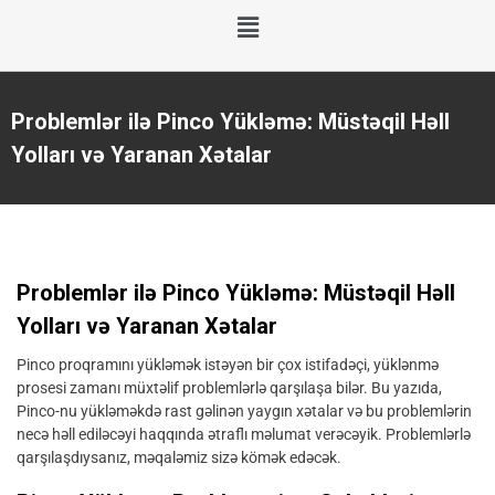
Problemlər ilə Pinco Yükləmə: Müstəqil Həll
Yolları və Yaranan Xətalar
Problemlər ilə Pinco Yükləmə: Müstəqil Həll
Yolları və Yaranan Xətalar
Pinco proqramını yükləmək istəyən bir çox istifadəçi, yüklənmə
prosesi zamanı müxtəlif problemlərlə qarşılaşa bilər. Bu yazıda,
Pinco-nu yükləməkdə rast gəlinən yaygın xətalar və bu problemlərin
necə həll ediləcəyi haqqında ətraflı məlumat verəcəyik. Problemlərlə
qarşılaşdıysanız, məqaləmiz sizə kömək edəcək.