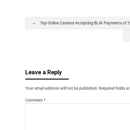
Top Online Casinos Accepting BLIK Payments of 2
Leave a Reply
Your email address will not be published.
Required fields 
Comment
*