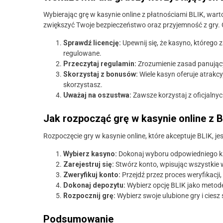
Wybierając grę w kasynie online z płatnościami BLIK, wa
zwiększyć Twoje bezpieczeństwo oraz przyjemność z gry. O
Sprawdź licencję:
Upewnij się, że kasyno, którego 
regulowane.
Przeczytaj regulamin:
Zrozumienie zasad panujący
Skorzystaj z bonusów:
Wiele kasyn oferuje atrakcy
skorzystasz.
Uważaj na oszustwa:
Zawsze korzystaj z oficjalnyc
Jak rozpocząć grę w kasynie online z 
Rozpoczęcie gry w kasynie online, które akceptuje BLIK, jes
Wybierz kasyno:
Dokonaj wyboru odpowiedniego ka
Zarejestruj się:
Stwórz konto, wpisując wszystkie
Zweryfikuj konto:
Przejdź przez proces weryfikacji
Dokonaj depozytu:
Wybierz opcję BLIK jako metod
Rozpocznij grę:
Wybierz swoje ulubione gry i ciesz 
Podsumowanie