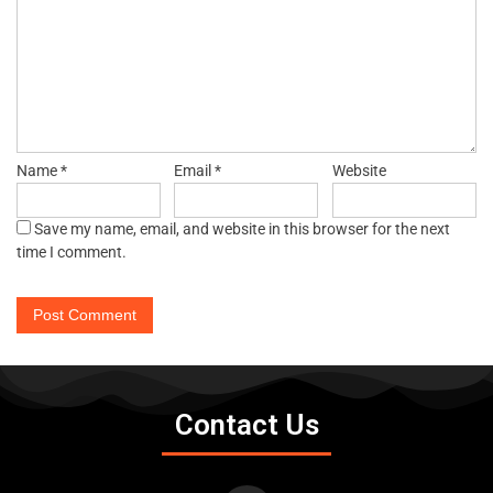
Name
*
Email
*
Website
Save my name, email, and website in this browser for the next
time I comment.
Contact Us