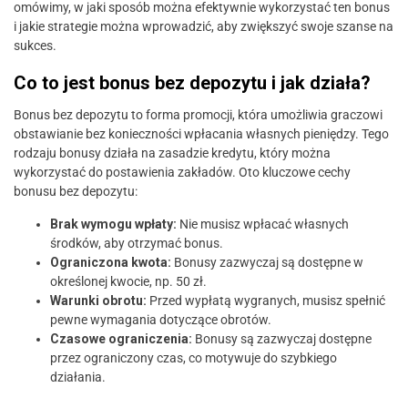
omówimy, w jaki sposób można efektywnie wykorzystać ten bonus
i jakie strategie można wprowadzić, aby zwiększyć swoje szanse na
sukces.
Co to jest bonus bez depozytu i jak działa?
Bonus bez depozytu to forma promocji, która umożliwia graczowi
obstawianie bez konieczności wpłacania własnych pieniędzy. Tego
rodzaju bonusy działa na zasadzie kredytu, który można
wykorzystać do postawienia zakładów. Oto kluczowe cechy
bonusu bez depozytu:
Brak wymogu wpłaty:
Nie musisz wpłacać własnych
środków, aby otrzymać bonus.
Ograniczona kwota:
Bonusy zazwyczaj są dostępne w
określonej kwocie, np. 50 zł.
Warunki obrotu:
Przed wypłatą wygranych, musisz spełnić
pewne wymagania dotyczące obrotów.
Czasowe ograniczenia:
Bonusy są zazwyczaj dostępne
przez ograniczony czas, co motywuje do szybkiego
działania.