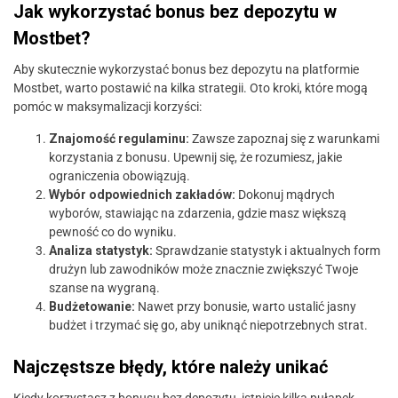
Jak wykorzystać bonus bez depozytu w
Mostbet?
Aby skutecznie wykorzystać bonus bez depozytu na platformie
Mostbet, warto postawić na kilka strategii. Oto kroki, które mogą
pomóc w maksymalizacji korzyści:
Znajomość regulaminu:
Zawsze zapoznaj się z warunkami
korzystania z bonusu. Upewnij się, że rozumiesz, jakie
ograniczenia obowiązują.
Wybór odpowiednich zakładów:
Dokonuj mądrych
wyborów, stawiając na zdarzenia, gdzie masz większą
pewność co do wyniku.
Analiza statystyk:
Sprawdzanie statystyk i aktualnych form
drużyn lub zawodników może znacznie zwiększyć Twoje
szanse na wygraną.
Budżetowanie:
Nawet przy bonusie, warto ustalić jasny
budżet i trzymać się go, aby uniknąć niepotrzebnych strat.
Najczęstsze błędy, które należy unikać