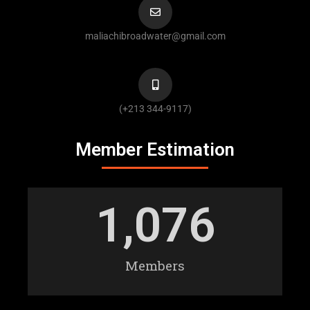
maliachibroadwater@gmail.com
(+213 344-9117)
Member Estimation
1,076
Members