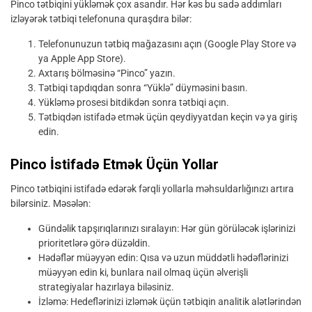
Pinco tətbiqini yükləmək çox asandır. Hər kəs bu sadə addımları
izləyərək tətbiqi telefonuna quraşdıra bilər:
Telefonunuzun tətbiq mağazasını açın (Google Play Store və
ya Apple App Store).
Axtarış bölməsinə “Pinco” yazın.
Tətbiqi tapdıqdan sonra “Yüklə” düyməsini basın.
Yükləmə prosesi bitdikdən sonra tətbiqi açın.
Tətbiqdən istifadə etmək üçün qeydiyyatdan keçin və ya giriş
edin.
Pinco İstifadə Etmək Üçün Yollar
Pinco tətbiqini istifadə edərək fərqli yollarla məhsuldarlığınızı artıra
bilərsiniz. Məsələn:
Gündəlik tapşırıqlarınızı sıralayın: Hər gün görüləcək işlərinizi
prioritetlərə görə düzəldin.
Hədəflər müəyyən edin: Qısa və uzun müddətli hədəflərinizi
müəyyən edin ki, bunlara nail olmaq üçün əlverişli
strategiyalar hazırlaya biləsiniz.
İzləmə: Hedeflərinizi izləmək üçün tətbiqin analitik alətlərindən