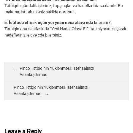
Tətbiqdə gündəlik işləriniz, tapşırıqlar və hədəfləriniz saxlanılır. Bu
məlumatlar təhlükəsiz şəkildə qorunur.
5. İstifadə etmək üçün уступан necə əlavə edə bilərəm?
Tətbiqin ana səhifəsində “Yeni Hədəf Əlavə Et” funksiyasını seçərək
hədəflərinizi əlavə edə bilərsiniz.
Pinco Tətbiqinin Yüklənməsi: İstehsalınızı
Asanlaşdırmaq
Pinco Tətbiqinin Yüklənməsi: İstehsalınızı
Asanlaşdırmaq
Leave a Reply