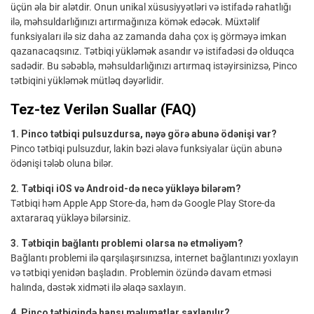
üçün əla bir alətdir. Onun unikal xüsusiyyətləri və istifadə rahatlığı
ilə, məhsuldarlığınızı artırmağınıza kömək edəcək. Müxtəlif
funksiyaları ilə siz daha az zamanda daha çox iş görməyə imkan
qazanacaqsınız. Tətbiqi yükləmək asandır və istifadəsi də olduqca
sadədir. Bu səbəblə, məhsuldarlığınızı artırmaq istəyirsinizsə, Pinco
tətbiqini yükləmək mütləq dəyərlidir.
Tez-tez Verilən Suallar (FAQ)
1. Pinco tətbiqi pulsuzdursa, nəyə görə abunə ödənişi var?
Pinco tətbiqi pulsuzdur, lakin bəzi əlavə funksiyalar üçün abunə
ödənişi tələb oluna bilər.
2. Tətbiqi iOS və Android-də necə yükləyə bilərəm?
Tətbiqi həm Apple App Store-da, həm də Google Play Store-da
axtararaq yükləyə bilərsiniz.
3. Tətbiqin bağlantı problemi olarsa nə etməliyəm?
Bağlantı problemi ilə qarşılaşırsınızsa, internet bağlantınızı yoxlayın
və tətbiqi yenidən başladın. Problemin özündə davam etməsi
halında, dəstək xidməti ilə əlaqə saxlayın.
4. Pinco tətbiqində hansı məlumatlar saxlanılır?