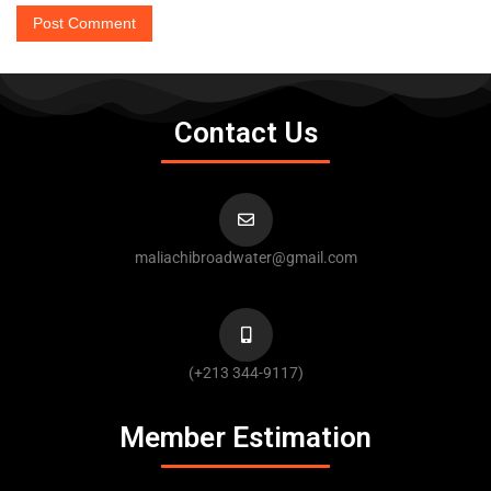
Contact Us
maliachibroadwater@gmail.com
(+213 344-9117)
Member Estimation