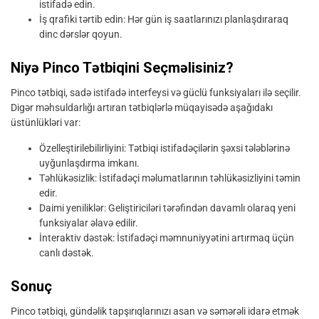
istifadə edin.
İş qrafiki tərtib edin: Hər gün iş saatlarınızı planlaşdıraraq
dinc dərslər qoyun.
Niyə Pinco Tətbiqini Seçməlisiniz?
Pinco tətbiqi, sadə istifadə interfeysi və güclü funksiyaları ilə seçilir.
Digər məhsuldarlığı artıran tətbiqlərlə müqayisədə aşağıdakı
üstünlükləri var:
Özelleştirilebilirliyini: Tətbiqi istifadəçilərin şəxsi tələblərinə
uyğunlaşdırma imkanı.
Təhlükəsizlik: İstifadəçi məlumatlarının təhlükəsizliyini təmin
edir.
Daimi yeniliklər: Geliştiriciləri tərəfindən davamlı olaraq yeni
funksiyalar əlavə edilir.
İnteraktiv dəstək: İstifadəçi məmnuniyyətini artırmaq üçün
canlı dəstək.
Sonuç
Pinco tətbiqi, gündəlik tapşırıqlarınızı asan və səmərəli idarə etmək