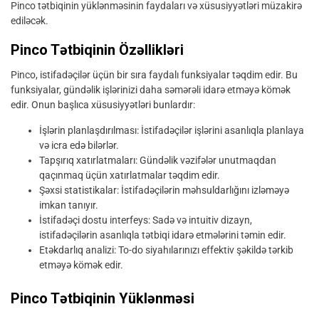
Pinco tətbiqinin yüklənməsinin faydaları və xüsusiyyətləri müzakirə
ediləcək.
Pinco Tətbiqinin Özəllikləri
Pinco, istifadəçilər üçün bir sıra faydalı funksiyalar təqdim edir. Bu
funksiyalar, gündəlik işlərinizi daha səmərəli idarə etməyə kömək
edir. Onun başlıca xüsusiyyətləri bunlardır:
İşlərin planlaşdırılması: İstifadəçilər işlərini asanlıqla planlaya
və icra edə bilərlər.
Tapşırıq xatırlatmaları: Gündəlik vəzifələr unutmaqdan
qaçınmaq üçün xatırlatmalar təqdim edir.
Şəxsi statistikalar: İstifadəçilərin məhsuldarlığını izləməyə
imkan tanıyır.
İstifadəçi dostu interfeys: Sadə və intuitiv dizayn,
istifadəçilərin asanlıqla tətbiqi idarə etmələrini təmin edir.
Etəkdarlıq analizi: To-do siyahılarınızı effektiv şəkildə tərkib
etməyə kömək edir.
Pinco Tətbiqinin Yüklənməsi