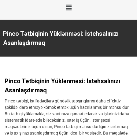
Pinco Tətbiqinin Yüklənməsi: İstehsalınızı
Asanlaşdırmaq
Pinco Tətbiqinin Yüklənməsi: İstehsalınızı
Asanlaşdırmaq
Pinco tətbiqi, istifadəçilərə gündəlik tapşırıqlarını daha effektiv
şəkildə idarə etməyə kömək etmək üçün hazırlanmış bir məhsuldur.
Bu tətbiqi yükləməklə, siz vaxtınıza qənaət edəcək və işlərinizi daha
sistematik idarə edə biləcəksiniz. İstər iş üçün, istər şəxsi
məqsədləriniz üçün olsun, Pinco tətbiqi məhsuldarlığınızı artırmaq
və iş axışınızı asanlaşdırmaq üçün ideal bir vasitədir. Bu məqalədə,