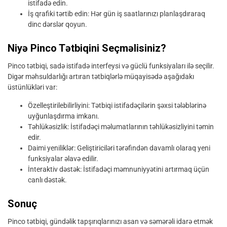
istifadə edin.
İş qrafiki tərtib edin: Hər gün iş saatlarınızı planlaşdıraraq
dinc dərslər qoyun.
Niyə Pinco Tətbiqini Seçməlisiniz?
Pinco tətbiqi, sadə istifadə interfeysi və güclü funksiyaları ilə seçilir.
Digər məhsuldarlığı artıran tətbiqlərlə müqayisədə aşağıdakı
üstünlükləri var:
Özelleştirilebilirliyini: Tətbiqi istifadəçilərin şəxsi tələblərinə
uyğunlaşdırma imkanı.
Təhlükəsizlik: İstifadəçi məlumatlarının təhlükəsizliyini təmin
edir.
Daimi yeniliklər: Geliştiriciləri tərəfindən davamlı olaraq yeni
funksiyalar əlavə edilir.
İnteraktiv dəstək: İstifadəçi məmnuniyyətini artırmaq üçün
canlı dəstək.
Sonuç
Pinco tətbiqi, gündəlik tapşırıqlarınızı asan və səmərəli idarə etmək