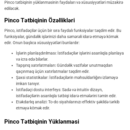
Pinco tətbiqinin yüklənməsinin faydaları və xüsusiyyətləri müzakirə
ediləcək.
Pinco Tətbiqinin Özəllikləri
Pinco, istifadəçilər üçün bir sıra faydalı funksiyalar təqdim edir. Bu
funksiyalar, gündəlik işlərinizi daha səmərəli idarə etməyə kömək
edir. Onun başlıca xüsusiyyətləri bunlardır:
İşlərin planlaşdırılması: İstifadəçilər işlərini asanlıqla planlaya
və icra edə bilərlər.
Tapşırıq xatırlatmaları: Gündəlik vəzifələr unutmaqdan
qaçınmaq üçün xatırlatmalar təqdim edir.
Şəxsi statistikalar: İstifadəçilərin məhsuldarlığını izləməyə
imkan tanıyır.
İstifadəçi dostu interfeys: Sadə və intuitiv dizayn,
istifadəçilərin asanlıqla tətbiqi idarə etmələrini təmin edir.
Etəkdarlıq analizi: To-do siyahılarınızı effektiv şəkildə tərkib
etməyə kömək edir.
Pinco Tətbiqinin Yüklənməsi