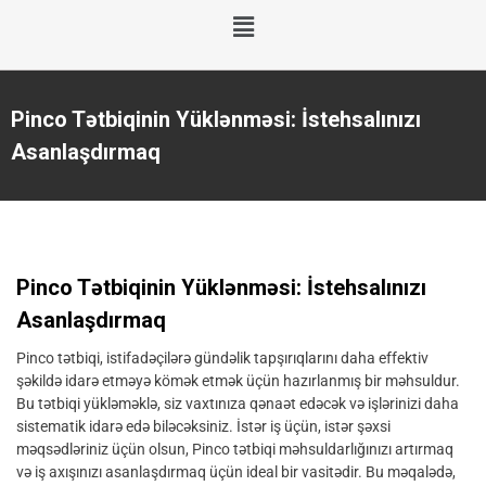
Pinco Tətbiqinin Yüklənməsi: İstehsalınızı
Asanlaşdırmaq
Pinco Tətbiqinin Yüklənməsi: İstehsalınızı
Asanlaşdırmaq
Pinco tətbiqi, istifadəçilərə gündəlik tapşırıqlarını daha effektiv
şəkildə idarə etməyə kömək etmək üçün hazırlanmış bir məhsuldur.
Bu tətbiqi yükləməklə, siz vaxtınıza qənaət edəcək və işlərinizi daha
sistematik idarə edə biləcəksiniz. İstər iş üçün, istər şəxsi
məqsədləriniz üçün olsun, Pinco tətbiqi məhsuldarlığınızı artırmaq
və iş axışınızı asanlaşdırmaq üçün ideal bir vasitədir. Bu məqalədə,