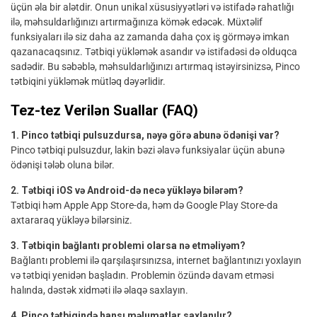
üçün əla bir alətdir. Onun unikal xüsusiyyətləri və istifadə rahatlığı
ilə, məhsuldarlığınızı artırmağınıza kömək edəcək. Müxtəlif
funksiyaları ilə siz daha az zamanda daha çox iş görməyə imkan
qazanacaqsınız. Tətbiqi yükləmək asandır və istifadəsi də olduqca
sadədir. Bu səbəblə, məhsuldarlığınızı artırmaq istəyirsinizsə, Pinco
tətbiqini yükləmək mütləq dəyərlidir.
Tez-tez Verilən Suallar (FAQ)
1. Pinco tətbiqi pulsuzdursa, nəyə görə abunə ödənişi var?
Pinco tətbiqi pulsuzdur, lakin bəzi əlavə funksiyalar üçün abunə
ödənişi tələb oluna bilər.
2. Tətbiqi iOS və Android-də necə yükləyə bilərəm?
Tətbiqi həm Apple App Store-da, həm də Google Play Store-da
axtararaq yükləyə bilərsiniz.
3. Tətbiqin bağlantı problemi olarsa nə etməliyəm?
Bağlantı problemi ilə qarşılaşırsınızsa, internet bağlantınızı yoxlayın
və tətbiqi yenidən başladın. Problemin özündə davam etməsi
halında, dəstək xidməti ilə əlaqə saxlayın.
4. Pinco tətbiqində hansı məlumatlar saxlanılır?