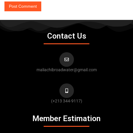
Contact Us
maliachibroadwater@gmail.com
(+213 344-9117)
Member Estimation