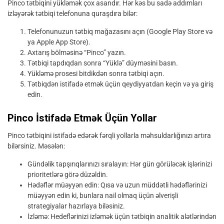
Pinco tətbiqini yükləmək çox asandır. Hər kəs bu sadə addımları
izləyərək tətbiqi telefonuna quraşdıra bilər:
Telefonunuzun tətbiq mağazasını açın (Google Play Store və
ya Apple App Store).
Axtarış bölməsinə “Pinco” yazın.
Tətbiqi tapdıqdan sonra “Yüklə” düyməsini basın.
Yükləmə prosesi bitdikdən sonra tətbiqi açın.
Tətbiqdən istifadə etmək üçün qeydiyyatdan keçin və ya giriş
edin.
Pinco İstifadə Etmək Üçün Yollar
Pinco tətbiqini istifadə edərək fərqli yollarla məhsuldarlığınızı artıra
bilərsiniz. Məsələn:
Gündəlik tapşırıqlarınızı sıralayın: Hər gün görüləcək işlərinizi
prioritetlərə görə düzəldin.
Hədəflər müəyyən edin: Qısa və uzun müddətli hədəflərinizi
müəyyən edin ki, bunlara nail olmaq üçün əlverişli
strategiyalar hazırlaya biləsiniz.
İzləmə: Hedeflərinizi izləmək üçün tətbiqin analitik alətlərindən