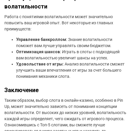
волатильности
Работа с понятиями волатильности может значительно
повысить ваш игровой опыт. Вот некоторые из главных
преимуществ:
Управление банкроллом:
Знание волатильности
поможет вам лучше управлять своим бюджетом.
Оптимизация шансов:
Играть в слоты с подходящей
вам волатильностью увеличит шансы на успех.
Удовольствие от игры:
Анализ волатильности сможет
улучшить ваши впечатления от игры за счет большего
понимания механики слота.
Заключение
Таким образом, выбор слота в онлайн-казино, особенно в Pin
Up, может значительно зависеть от понимания концепции
волатильности. От высоких до низких уровней, волатильность
каждой игры определяет, чего ожидать от игрового процесса.
Ознакомившись с Топ-5 слотами, вы сможете лучше