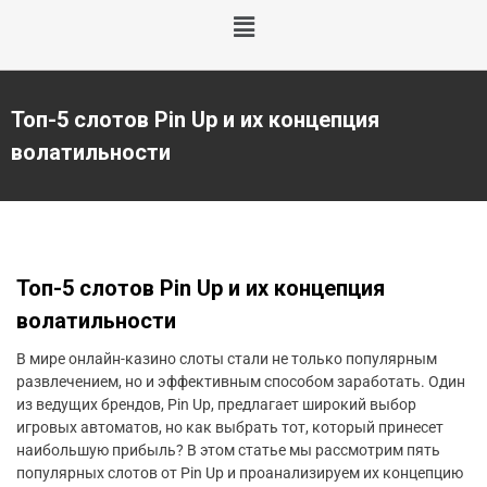
Топ-5 слотов Pin Up и их концепция
волатильности
Топ-5 слотов Pin Up и их концепция
волатильности
В мире онлайн-казино слоты стали не только популярным
развлечением, но и эффективным способом заработать. Один
из ведущих брендов, Pin Up, предлагает широкий выбор
игровых автоматов, но как выбрать тот, который принесет
наибольшую прибыль? В этом статье мы рассмотрим пять
популярных слотов от Pin Up и проанализируем их концепцию