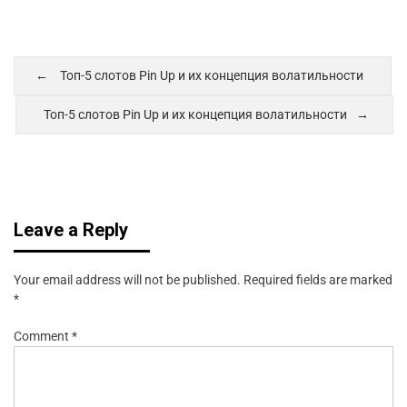
Топ-5 слотов Pin Up и их концепция волатильности
Топ-5 слотов Pin Up и их концепция волатильности
Leave a Reply
Your email address will not be published.
Required fields are marked
*
Comment
*