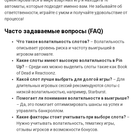
ориентироваться в мире азартных игр и находить те
автоматы, которые подходят именно вам. Не забывайте об
ответственности, играйте с умом и получайте удовольствие от
процесса!
Часто задаваемые вопросы (FAQ)
Что такое волатильность слотов?
– Волатильность
описывает уровень риска и частоту выигрышей в
игровом автомате.
Какие слоты имеют высокую волатильность в Pin
Up?
– Среди них можно выделить слоты такие как Book
of Dead и Reactoonz.
Какой слот лучше выбрать для долгой игры?
– Для
длительных игровых сессий рекомендуются слоты с
низкой волатильностью, например, Starburst.
Помогает ли понимание волатильности в выигрыше?
– Да, это помогает оптимизировать шансы на успех и
управлять банкроллом.
Какие факторы стоит учитывать при выборе слота?
–
Нужно учитывать волатильность, тематику игры,
отзывы игроков и возможности бонусов.