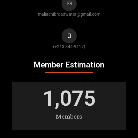
maliachibroadwater@gmail.com
(+213 344-9117)
Member Estimation
1,076
Members