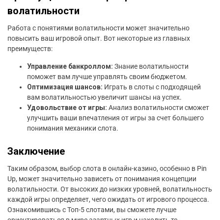
волатильности
Работа с понятиями волатильности может значительно
повысить ваш игровой опыт. Вот некоторые из главных
преимуществ:
Управление банкроллом:
Знание волатильности
поможет вам лучше управлять своим бюджетом.
Оптимизация шансов:
Играть в слоты с подходящей
вам волатильностью увеличит шансы на успех.
Удовольствие от игры:
Анализ волатильности сможет
улучшить ваши впечатления от игры за счет большего
понимания механики слота.
Заключение
Таким образом, выбор слота в онлайн-казино, особенно в Pin
Up, может значительно зависеть от понимания концепции
волатильности. От высоких до низких уровней, волатильность
каждой игры определяет, чего ожидать от игрового процесса.
Ознакомившись с Топ-5 слотами, вы сможете лучше