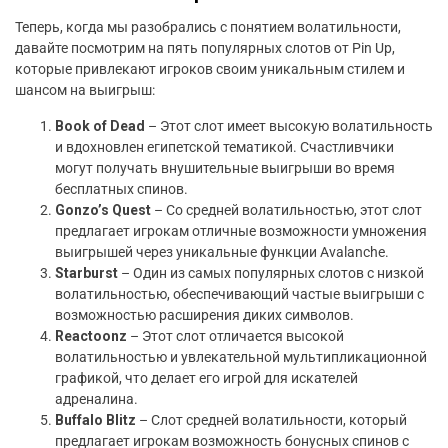
Теперь, когда мы разобрались с понятием волатильности,
давайте посмотрим на пять популярных слотов от Pin Up,
которые привлекают игроков своим уникальным стилем и
шансом на выигрыш:
Book of Dead
– Этот слот имеет высокую волатильность
и вдохновлен египетской тематикой. Счастливчики
могут получать внушительные выигрыши во время
бесплатных спинов.
Gonzo’s Quest
– Со средней волатильностью, этот слот
предлагает игрокам отличные возможности умножения
выигрышей через уникальные функции Avalanche.
Starburst
– Один из самых популярных слотов с низкой
волатильностью, обеспечивающий частые выигрыши с
возможностью расширения диких символов.
Reactoonz
– Этот слот отличается высокой
волатильностью и увлекательной мультипликационной
графикой, что делает его игрой для искателей
адреналина.
Buffalo Blitz
– Слот средней волатильности, который
предлагает игрокам возможность бонусных спинов с