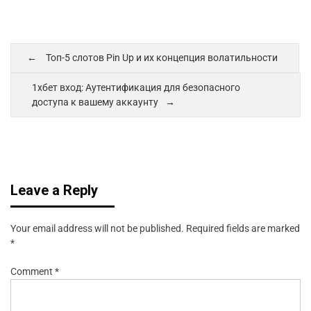
Топ-5 слотов Pin Up и их концепция волатильности
1хбет вход: Аутентификация для безопасного
доступа к вашему аккаунту
Leave a Reply
Your email address will not be published.
Required fields are marked
*
Comment
*