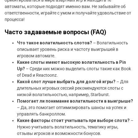
ориентироваться в мире азартных игр и находить те
автоматы, которые подходят именно вам. Не забывайте об
ответственности, играйте с умом и получайте удовольствие от
процесса!
Часто задаваемые вопросы (FAQ)
Что такое волатильность слотов?
– Волатильность
описывает уровень риска и частоту выигрышей в
игровом автомате.
Какие слоты имеют высокую волатильность в Pin
Up?
– Среди них можно выделить слоты такие как Book
of Dead и Reactoonz.
Какой слот лучше выбрать для долгой игры?
– Для
длительных игровых сессий рекомендуются слоты с
низкой волатильностью, например, Starburst.
Помогает ли понимание волатильности в выигрыше?
– Да, это помогает оптимизировать шансы на успех и
управлять банкроллом.
Какие факторы стоит учитывать при выборе слота?
–
Нужно учитывать волатильность, тематику игры,
отзывы игроков и возможности бонусов.